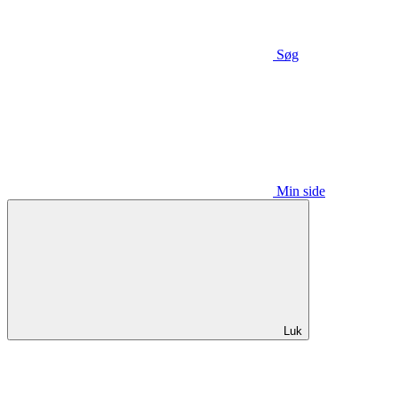
Søg
Min side
Luk