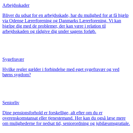
Arbejdsskader
Bliver du udsat for en arbejdsskade, har du mulighed for at få hjælp
via Odense Lærerforening og Danmarks Lærerforening. Vi kan
hjælpe dig med de problemer, der kan være i relation til
arbejdsskaden og rådgive dig under sagens forløb.
Sygefravær
Hvilke regler gælder i forbindelse med eget sygefravær og ved
børns sygdom?
Seniorliv
Dine pensionsforhold er forskellige, alt efter om du er
overenskomstansat eller tjenestemand. Her kan du også læse mere
om mulighederne for nedsat tid, seniorordning og jubilæumsgratiale.