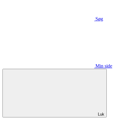
Søg
Min side
Luk