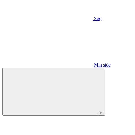
Søg
Min side
Luk