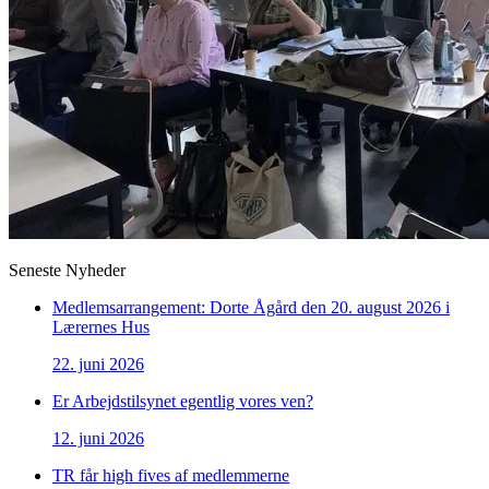
Seneste Nyheder
Medlemsarrangement: Dorte Ågård den 20. august 2026 i
Lærernes Hus
22. juni 2026
Er Arbejdstilsynet egentlig vores ven?
12. juni 2026
TR får high fives af medlemmerne