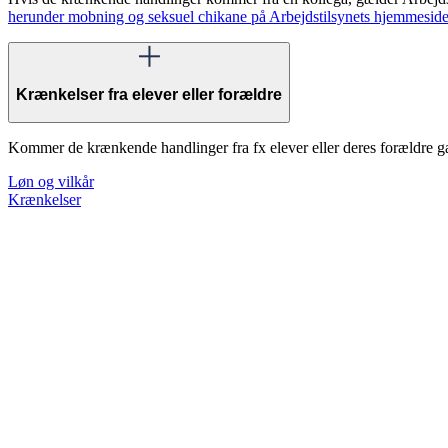
herunder mobning og seksuel chikane på Arbejdstilsynets hjemmeside
Krænkelser fra elever eller forældre
Kommer de krænkende handlinger fra fx elever eller deres forældre g
Løn og vilkår
Krænkelser