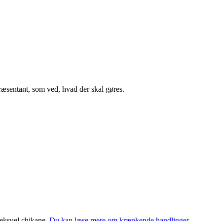
præsentant, som ved, hvad der skal gøres.
eksuel chikane.
Du kan læse mere om krænkende handlinger,