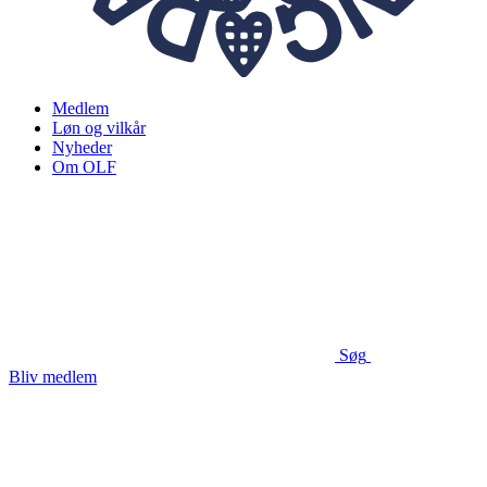
Medlem
Løn og vilkår
Nyheder
Om OLF
Søg
Bliv medlem