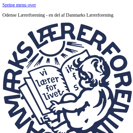
Spring menu over
Odense Lærerforening - en del af Danmarks Lærerforening