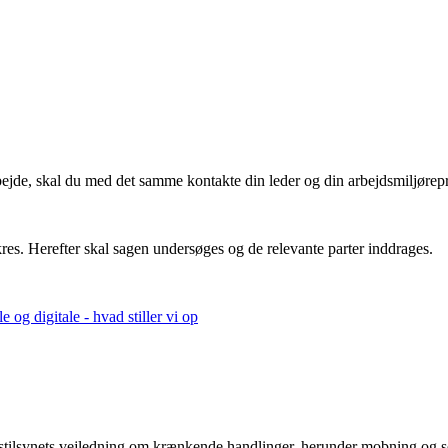
 arbejde, skal du med det samme kontakte din leder og din arbejdsmiljøre
res. Herefter skal sagen undersøges og de relevante parter inddrages.
 og digitale - hvad stiller vi op
stilsynets vejledning om krænkende handlinger, herunder mobning og s