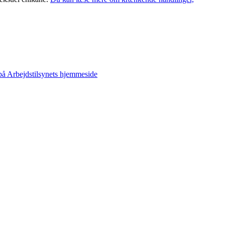
å Arbejdstilsynets hjemmeside