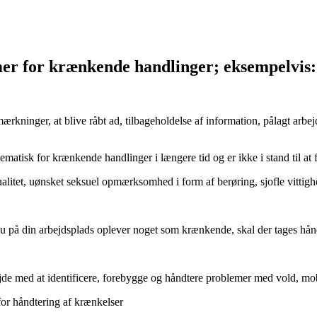
mer for krænkende handlinger; eksempelvis:
mærkninger, at blive råbt ad, tilbageholdelse af information, pålagt arb
atisk for krænkende handlinger i længere tid og er ikke i stand til at f
litet, uønsket seksuel opmærksomhed i form af berøring, sjofle vittighe
 du på din arbejdsplads oplever noget som krænkende, skal der tages hå
ejde med at identificere, forebygge og håndtere problemer med vold, m
for håndtering af krænkelser